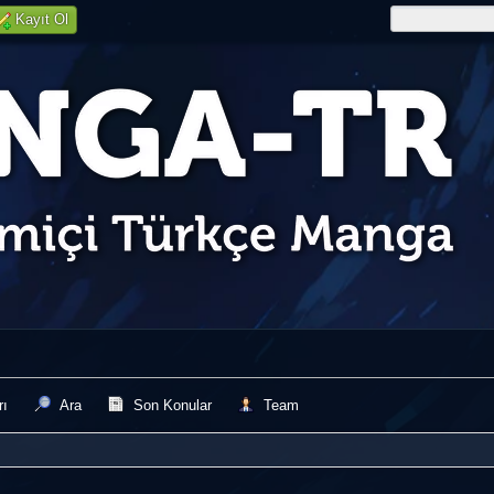
Kayıt Ol
rı
Ara
Son Konular
Team