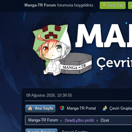
Manga-TR Forum
forumuna hoşgeldiniz.
Giriş Yap
08 Ağustos 2026, 10:39:55
Ana Sayfa
Manga-TR Portal
Çeviri Grupla
Manga-TR Forum
DeadLyBro profili
Özet
►
►