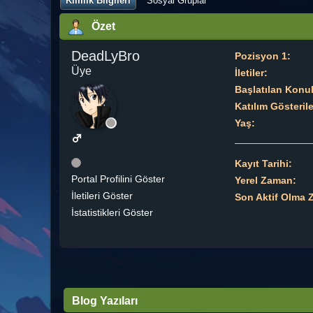
Kimlik Bilgileri
Sosyal Gruplar
Özet
DeadLyBro
Pozisyon 1:
Üye
İletiler:
Başlatılan Konul
Katılım Gösteril
Yaş:
Kayıt Tarihi:
Portal Profilini Göster
Yerel Zaman:
İletileri Göster
Son Aktif Olma 
İstatistikleri Göster
Blog Yazıları