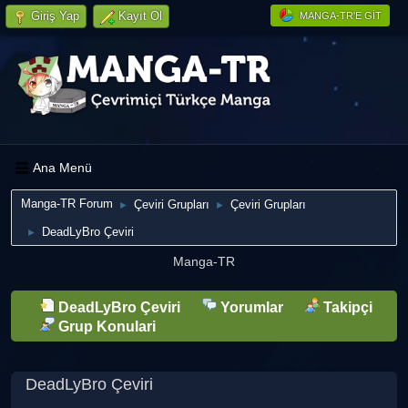
Giriş Yap
Kayıt Ol
MANGA-TR'E GIT
Ana Menü
Manga-TR Forum
Çeviri Grupları
Çeviri Grupları
►
►
DeadLyBro Çeviri
►
Manga-TR
DeadLyBro Çeviri
Yorumlar
Takipçi
Grup Konulari
DeadLyBro Çeviri