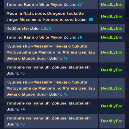
Tono no Kanri o Shite Miyou
Bölüm:
77
DeadLyBro
Maou ni Natta node, Dungeon Tsukutte
DeadLyBro
Jingai Musume to Honobono suru
Bölüm:
89
Re:Monster
Bölüm:
105
DeadLyBro
Tono no Kanri o Shite Miyou
Bölüm:
76
DeadLyBro
Kyuuseishu «Messiah» ~Isekai o Sukutta
Motoyuusha ga Mamono no Afureru Genjitsu
DeadLyBro
Sekai o Musou Suru~
Bölüm:
77
Yondome wa Iyana Shi Zokusei Majutsushi
DeadLyBro
Bölüm:
75
Kyuuseishu «Messiah» ~Isekai o Sukutta
Motoyuusha ga Mamono no Afureru Genjitsu
DeadLyBro
Sekai o Musou Suru~
Bölüm:
76
Yondome wa Iyana Shi Zokusei Majutsushi
DeadLyBro
Bölüm:
74
Yondome wa Iyana Shi Zokusei Majutsushi
DeadLyBro
Bölüm:
73