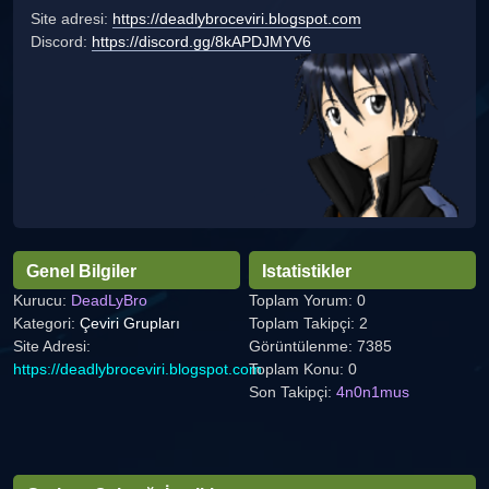
Site adresi:
https://deadlybroceviri.blogspot.com
Discord:
https://discord.gg/8kAPDJMYV6
Genel Bilgiler
Istatistikler
Kurucu:
DeadLyBro
Toplam Yorum: 0
Kategori:
Çeviri Grupları
Toplam Takipçi: 2
Site Adresi:
Görüntülenme: 7385
https://deadlybroceviri.blogspot.com
Toplam Konu: 0
Son Takipçi:
4n0n1mus