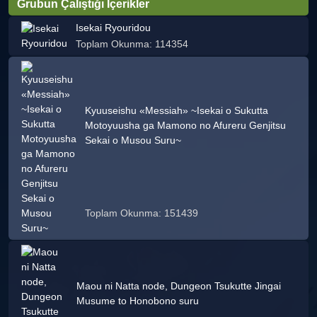
Grubun Çalıştığı İçerikler
Isekai Ryouridou
Toplam Okunma: 114354
Kyuuseishu «Messiah» ~Isekai o Sukutta
Motoyuusha ga Mamono no Afureru Genjitsu
Sekai o Musou Suru~
Toplam Okunma: 151439
Maou ni Natta node, Dungeon Tsukutte Jingai
Musume to Honobono suru