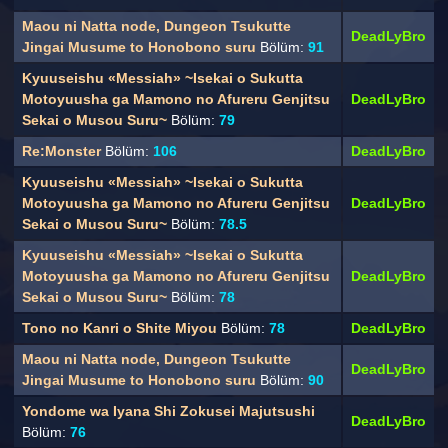
Maou ni Natta node, Dungeon Tsukutte
DeadLyBro
Jingai Musume to Honobono suru
Bölüm:
91
Kyuuseishu «Messiah» ~Isekai o Sukutta
Motoyuusha ga Mamono no Afureru Genjitsu
DeadLyBro
Sekai o Musou Suru~
Bölüm:
79
Re:Monster
Bölüm:
106
DeadLyBro
Kyuuseishu «Messiah» ~Isekai o Sukutta
Motoyuusha ga Mamono no Afureru Genjitsu
DeadLyBro
Sekai o Musou Suru~
Bölüm:
78.5
Kyuuseishu «Messiah» ~Isekai o Sukutta
Motoyuusha ga Mamono no Afureru Genjitsu
DeadLyBro
Sekai o Musou Suru~
Bölüm:
78
Tono no Kanri o Shite Miyou
Bölüm:
78
DeadLyBro
Maou ni Natta node, Dungeon Tsukutte
DeadLyBro
Jingai Musume to Honobono suru
Bölüm:
90
Yondome wa Iyana Shi Zokusei Majutsushi
DeadLyBro
Bölüm:
76