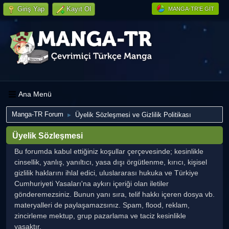
Giriş Yap
Kayıt Ol
MANGA-TR'E GIT
Ana Menü
Manga-TR Forum
Üyelik Sözleşmesi ve Gizlilik Politikası
►
Üyelik Sözleşmesi
Bu forumda kabul ettiğiniz koşullar çerçevesinde; kesinlikle
cinsellik, yanlış, yanıltıcı, yasa dışı örgütlenme, kırıcı, kişisel
gizlilik haklarını ihlal edici, uluslararası hukuka ve Türkiye
Cumhuriyeti Yasaları'na aykırı içeriği olan iletiler
gönderemezsiniz. Bunun yanı sıra, telif hakkı içeren dosya vb.
materyalleri de paylaşamazsınız. Spam, flood, reklam,
zincirleme mektup, grup pazarlama ve taciz kesinlikle
yasaktır.