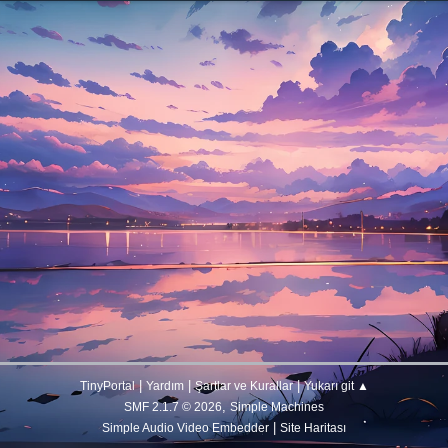
|
|
|
TinyPortal
Yardım
Şartlar ve Kurallar
Yukarı git ▲
,
SMF 2.1.7 © 2026
Simple Machines
|
Simple Audio Video Embedder
Site Haritası