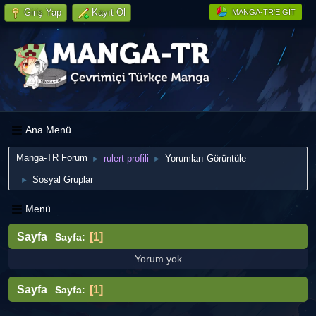
Giriş Yap
Kayıt Ol
MANGA-TR'E GIT
Ana Menü
Manga-TR Forum
rulert profili
Yorumları Görüntüle
►
►
Sosyal Gruplar
►
Menü
Sayfa
1
Sayfa
Yorum yok
Sayfa
1
Sayfa