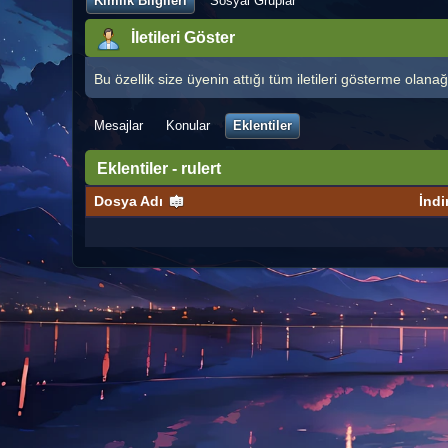
Kimlik Bilgileri
Sosyal Gruplar
İletileri Göster
Bu özellik size üyenin attığı tüm iletileri gösterme olanağı
Mesajlar
Konular
Eklentiler
Eklentiler - rulert
Dosya Adı
İndi