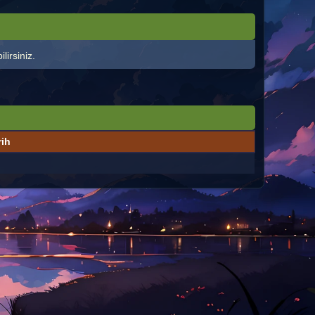
lirsiniz.
rih