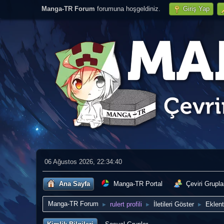
Manga-TR Forum
forumuna hoşgeldiniz.
Giriş Yap
06 Ağustos 2026, 22:34:40
Ana Sayfa
Manga-TR Portal
Çeviri Grupla
Manga-TR Forum
rulert profili
İletileri Göster
Eklent
►
►
►