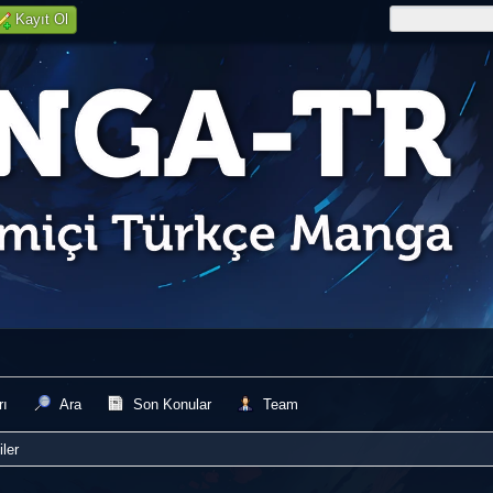
Kayıt Ol
rı
Ara
Son Konular
Team
iler