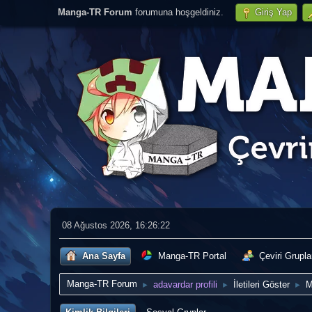
Manga-TR Forum
forumuna hoşgeldiniz.
Giriş Yap
08 Ağustos 2026, 16:26:22
Ana Sayfa
Manga-TR Portal
Çeviri Grupla
Manga-TR Forum
adavardar profili
İletileri Göster
M
►
►
►