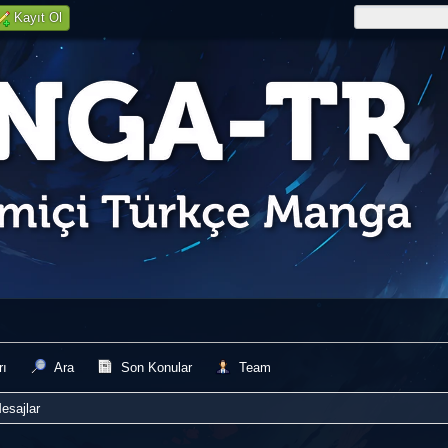
Kayıt Ol
rı
Ara
Son Konular
Team
esajlar