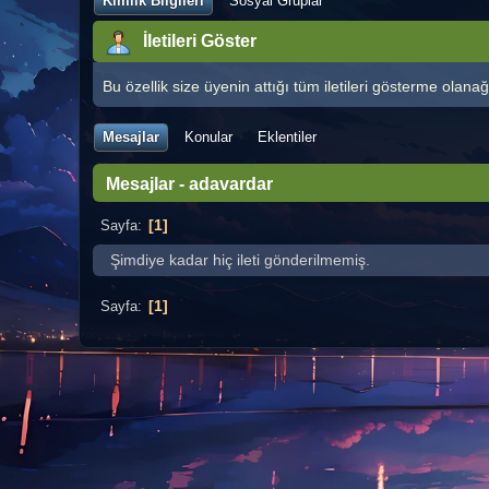
Kimlik Bilgileri
Sosyal Gruplar
İletileri Göster
Bu özellik size üyenin attığı tüm iletileri gösterme olanağı
Mesajlar
Konular
Eklentiler
Mesajlar - adavardar
1
Sayfa
Şimdiye kadar hiç ileti gönderilmemiş.
1
Sayfa