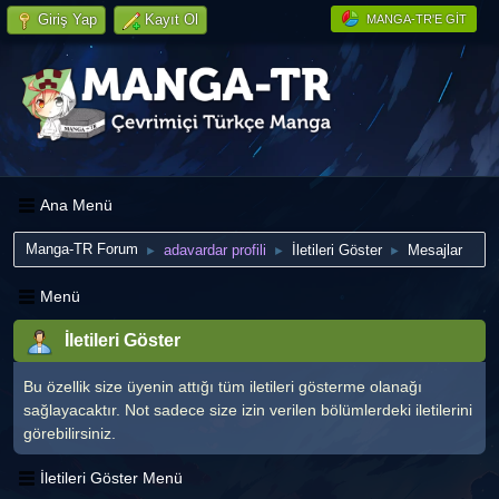
Giriş Yap
Kayıt Ol
MANGA-TR'E GIT
Ana Menü
Manga-TR Forum
adavardar profili
İletileri Göster
Mesajlar
►
►
►
Menü
İletileri Göster
Bu özellik size üyenin attığı tüm iletileri gösterme olanağı
sağlayacaktır. Not sadece size izin verilen bölümlerdeki iletilerini
görebilirsiniz.
İletileri Göster Menü