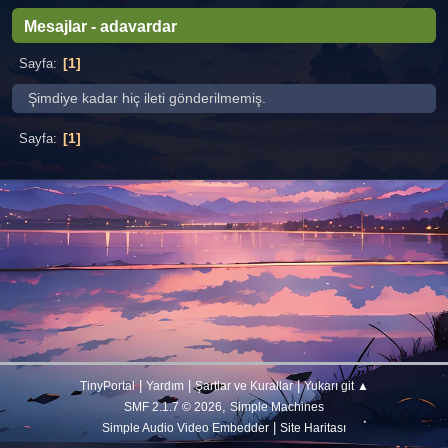
Mesajlar - adavardar
1
Sayfa
Şimdiye kadar hiç ileti gönderilmemiş.
1
Sayfa
|
|
|
TinyPortal
Yardım
Şartlar ve Kurallar
Yukarı git ▲
,
SMF 2.1.7 © 2026
Simple Machines
|
Simple Audio Video Embedder
Site Haritası