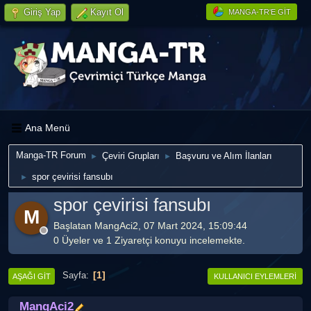
Giriş Yap
Kayıt Ol
MANGA-TR'E GIT
Ana Menü
Manga-TR Forum
Çeviri Grupları
Başvuru ve Alım İlanları
►
►
spor çevirisi fansubı
►
spor çevirisi fansubı
M
Başlatan MangAci2, 07 Mart 2024, 15:09:44
0 Üyeler ve 1 Ziyaretçi konuyu incelemekte.
1
Sayfa
AŞAĞI GIT
KULLANICI EYLEMLERI
MangAci2