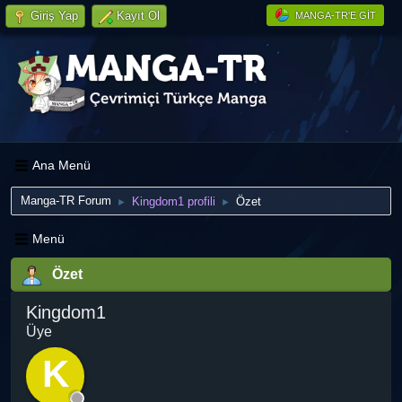
Giriş Yap
Kayıt Ol
MANGA-TR'E GIT
Ana Menü
Manga-TR Forum
Kingdom1 profili
Özet
►
►
Menü
Özet
Kingdom1
Üye
K