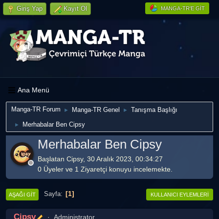
Giriş Yap
Kayıt Ol
MANGA-TR'E GIT
Ana Menü
Manga-TR Forum
Manga-TR Genel
Tanışma Başlığı
►
►
Merhabalar Ben Cipsy
►
Merhabalar Ben Cipsy
Başlatan Cipsy, 30 Aralık 2023, 00:34:27
0 Üyeler ve 1 Ziyaretçi konuyu incelemekte.
1
Sayfa
AŞAĞI GIT
KULLANICI EYLEMLERI
Cipsy
Administrator