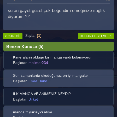
şu an gayet güzel çok beğendim emeğinize sağlık
diyorum ^ ^
1
Sayfa
YUKARI GIT
KULLANICI EYLEMLERI
Benzer Konular (5)
Kimeralarin oldugu bir manga vardi bulamiyorum
Başlatan
molimor234
Son zamanlarda okuduğunuz en iyi mangalar
Başlatan
Emre Hand
İLK MANGA VE ANİMENİZ NEYDİ?
Başlatan
Birket
manga tr yükleyici alımı