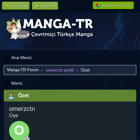
Giriş Yap
Kayıt Ol
MANGA-TR'E GIT
Ana Menü
Manga-TR Forum
omerzctn profili
Özet
►
►
Menü
Özet
omerzctn
Üye
O