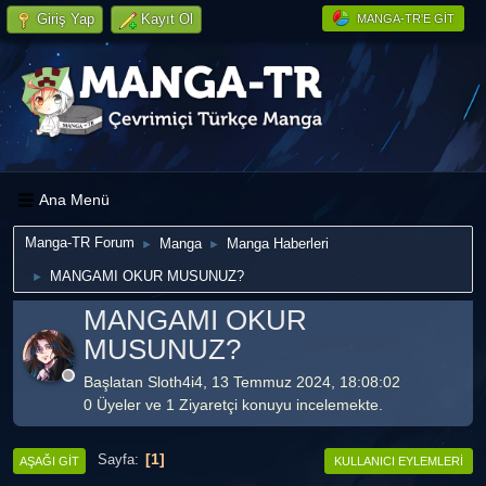
Giriş Yap
Kayıt Ol
MANGA-TR'E GIT
Ana Menü
Manga-TR Forum
Manga
Manga Haberleri
►
►
MANGAMI OKUR MUSUNUZ?
►
MANGAMI OKUR
MUSUNUZ?
Başlatan Sloth4i4, 13 Temmuz 2024, 18:08:02
0 Üyeler ve 1 Ziyaretçi konuyu incelemekte.
1
Sayfa
AŞAĞI GIT
KULLANICI EYLEMLERI