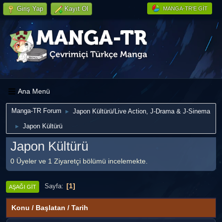
Giriş Yap
Kayıt Ol
MANGA-TR'E GIT
Ana Menü
Manga-TR Forum
Japon Kültürü/Live Action, J-Drama & J-Sinema
►
Japon Kültürü
►
Japon Kültürü
0 Üyeler ve 1 Ziyaretçi bölümü incelemekte.
1
Sayfa
AŞAĞI GIT
Konu
/
Başlatan
/
Tarih