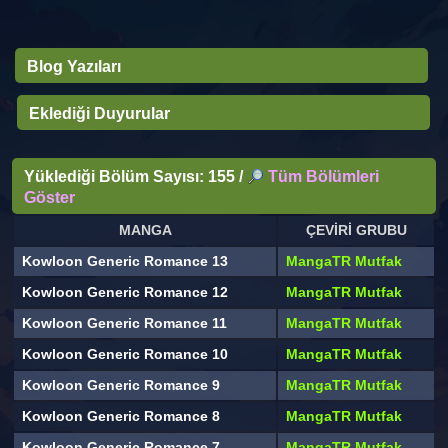
Blog Yazıları
Eklediği Duyurular
Yüklediği Bölüm Sayısı: 155 /
Tüm Bölümleri
Göster
MANGA
ÇEVİRİ GRUBU
Kowloon Generic Romance 13
MangaTR Mutfak
Kowloon Generic Romance 12
MangaTR Mutfak
Kowloon Generic Romance 11
MangaTR Mutfak
Kowloon Generic Romance 10
MangaTR Mutfak
Kowloon Generic Romance 9
MangaTR Mutfak
Kowloon Generic Romance 8
MangaTR Mutfak
Kowloon Generic Romance 7
MangaTR Mutfak