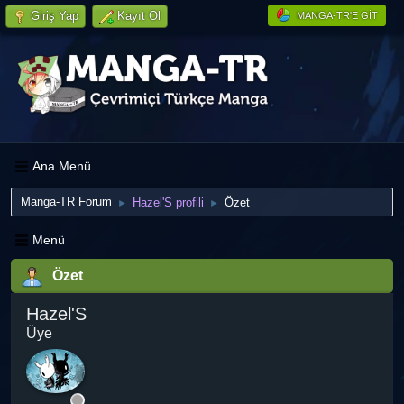
Giriş Yap
Kayıt Ol
MANGA-TR'E GIT
Ana Menü
Manga-TR Forum
Hazel'S profili
Özet
►
►
Menü
Özet
Hazel'S
Üye