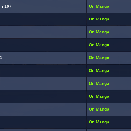
rn 167
Ori Manga
Ori Manga
Ori Manga
Ori Manga
 1
Ori Manga
Ori Manga
Ori Manga
Ori Manga
Ori Manga
Ori Manga