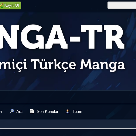
Kayıt Ol
rı
Ara
Son Konular
Team