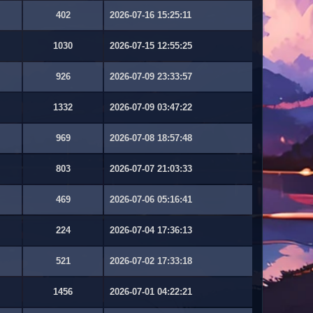
402
2026-07-16 15:25:11
1030
2026-07-15 12:55:25
926
2026-07-09 23:33:57
1332
2026-07-09 03:47:22
969
2026-07-08 18:57:48
803
2026-07-07 21:03:33
469
2026-07-06 05:16:41
224
2026-07-04 17:36:13
521
2026-07-02 17:33:18
1456
2026-07-01 04:22:21