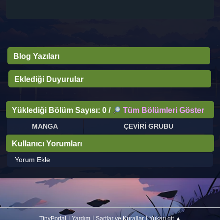
Blog Yazıları
Eklediği Duyurular
Yüklediği Bölüm Sayısı: 0 /
Tüm Bölümleri Göster
MANGA
ÇEVİRİ GRUBU
Kullanıcı Yorumları
Yorum Ekle
|
|
|
TinyPortal
Yardım
Şartlar ve Kurallar
Yukarı git ▲