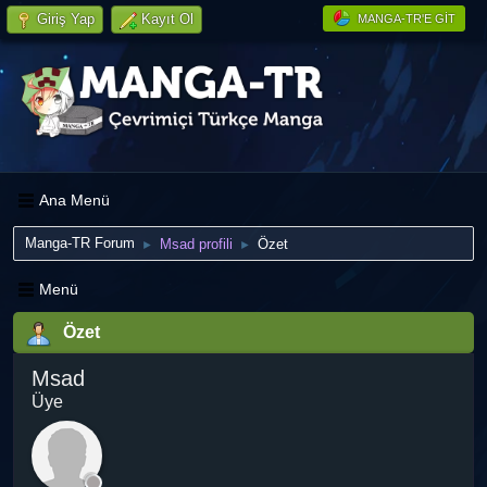
Giriş Yap
Kayıt Ol
MANGA-TR'E GIT
Ana Menü
Manga-TR Forum
Msad profili
Özet
►
►
Menü
Özet
Msad
Üye