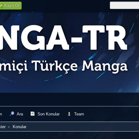
Kayıt Ol
rı
Ara
Son Konular
Team
ster
Konular
►