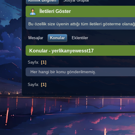
Kimlik Bilgileri
Sosyal Gruplar
İletileri Göster
Bu özellik size üyenin attığı tüm iletileri gösterme olanağı
Mesajlar
Konular
Eklentiler
Konular - yerlikanyewesst17
1
Sayfa
Her hangi bir konu gönderilmemiş.
1
Sayfa