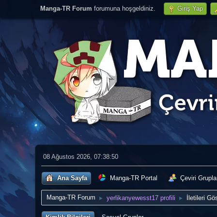
Manga-TR Forum
forumuna hoşgeldiniz.
Giriş Yap
08 Ağustos 2026, 07:38:50
Ana Sayfa
Manga-TR Portal
Çeviri Grupla
Manga-TR Forum
yerlikanyewesst17 profili
İletileri Gö
►
►