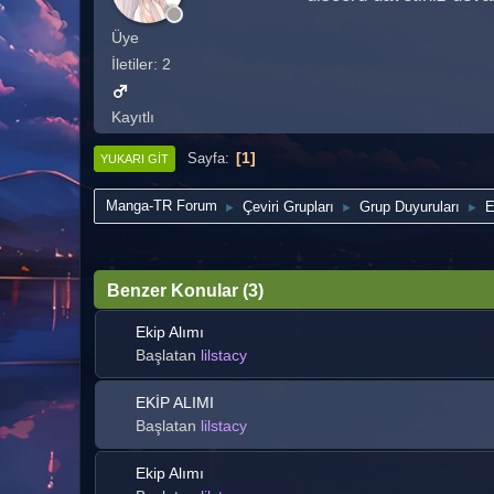
Üye
İletiler: 2
Kayıtlı
1
Sayfa
YUKARI GIT
Manga-TR Forum
Çeviri Grupları
Grup Duyuruları
E
►
►
►
Benzer Konular (3)
Ekip Alımı
Başlatan
lilstacy
EKİP ALIMI
Başlatan
lilstacy
Ekip Alımı