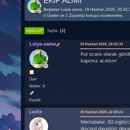
EKİP ALIMI
Başlatan Luiya-sama, 19 Haziran 2026, 20:42:
0 Üyeler ve 1 Ziyaretçi konuyu incelemekte.
1
Sayfa
AŞAĞI GIT
Luiya-sama
19 Haziran 2026, 20:42:33
Koi scans olarak gönül
kapımız acıktırrr
Üye
İletiler: 8
Kayıtlı
Leifie
30 Haziran 2026, 22:09:24
Merhabalar, B2 ingiliz
discord davetiniz deva