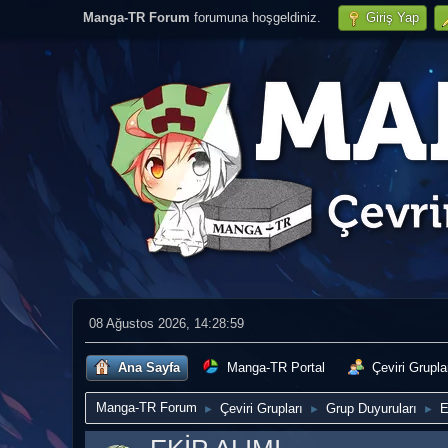
Manga-TR Forum
forumuna hoşgeldiniz.
Giriş Yap
08 Ağustos 2026, 14:28:59
Ana Sayfa
Manga-TR Portal
Çeviri Grupla
Manga-TR Forum
Çeviri Grupları
Grup Duyuruları
E
►
►
►