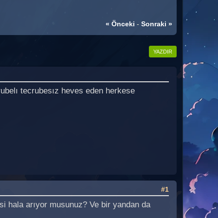
« Önceki
-
Sonraki »
YAZDIR
crubelı tecrubesız heves eden herkese
#1
esi hala arıyor musunuz? Ve bir yandan da