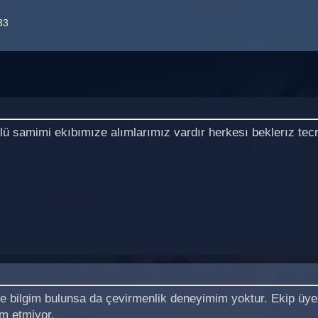
33
lü samimi ekıbımıze alımlarımız vardır herkesı beklerız te
ce bilgim bulunsa da çevirmenlik deneyimim yoktur. Ekip üy
m etmiyor.