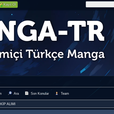
Kayıt Ol
rı
Ara
Son Konular
Team
KİP ALIMI