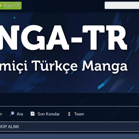
Kayıt Ol
rı
Ara
Son Konular
Team
KİP ALIMI