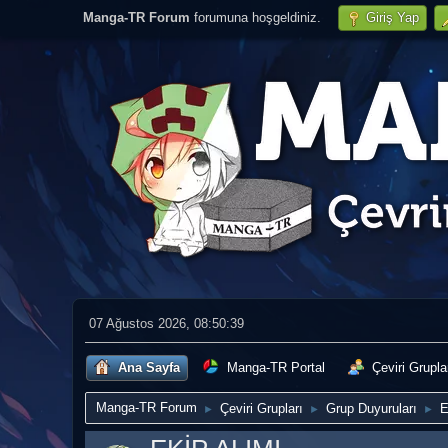
Manga-TR Forum
forumuna hoşgeldiniz.
Giriş Yap
07 Ağustos 2026, 08:50:39
Ana Sayfa
Manga-TR Portal
Çeviri Grupla
Manga-TR Forum
Çeviri Grupları
Grup Duyuruları
E
►
►
►