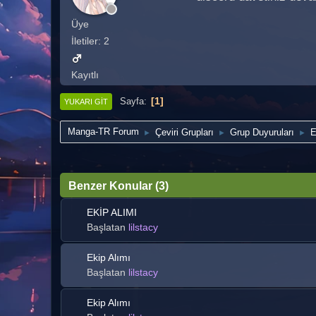
Üye
İletiler: 2
Kayıtlı
1
Sayfa
YUKARI GIT
Manga-TR Forum
Çeviri Grupları
Grup Duyuruları
E
►
►
►
Benzer Konular (3)
EKİP ALIMI
Başlatan
lilstacy
Ekip Alımı
Başlatan
lilstacy
Ekip Alımı