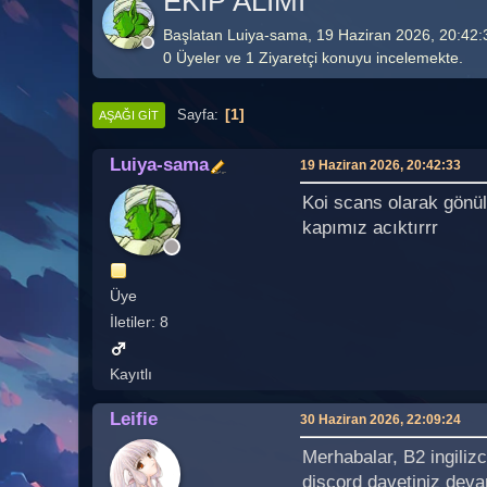
EKİP ALIMI
Başlatan Luiya-sama, 19 Haziran 2026, 20:42:
0 Üyeler ve 1 Ziyaretçi konuyu incelemekte.
1
Sayfa
AŞAĞI GIT
Luiya-sama
19 Haziran 2026, 20:42:33
Koi scans olarak gönül
kapımız acıktırrr
Üye
İletiler: 8
Kayıtlı
Leifie
30 Haziran 2026, 22:09:24
Merhabalar, B2 ingiliz
discord davetiniz deva