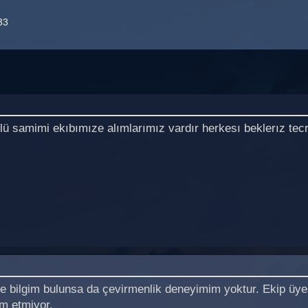
33
lü samimi ekıbımıze alımlarımız vardır herkesı beklerız te
ce bilgim bulunsa da çevirmenlik deneyimim yoktur. Ekip üy
m etmiyor.