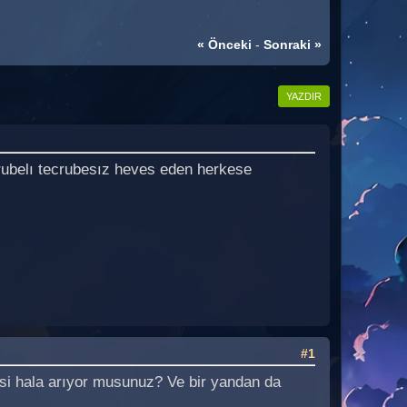
« Önceki
-
Sonraki »
YAZDIR
crubelı tecrubesız heves eden herkese
#1
esi hala arıyor musunuz? Ve bir yandan da