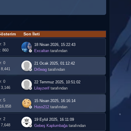
österim
Son İleti
r: 3
18 Nisan 2026, 15:22:43
: 860
Excaltan
tarafından
r: 0
21 Ocak 2025, 01:12:42
 8,441
Dr0wag
tarafından
r: 0
22 Temmuz 2025, 10:51:02
 3,146
Lilayzerif
tarafından
r: 5
15 Nisan 2025, 16:16:14
 16,858
Huso212
tarafından
r: 2
19 Eylül 2025, 16:11:09
 7,648
Gebeş Kaplumbağa
tarafından