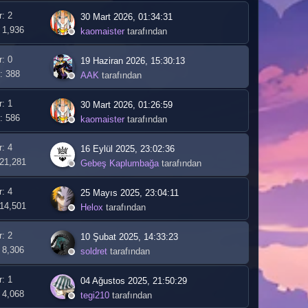
r: 2
30 Mart 2026, 01:34:31
 1,936
kaomaister
tarafından
r: 0
19 Haziran 2026, 15:30:13
: 388
AAK
tarafından
r: 1
30 Mart 2026, 01:26:59
: 586
kaomaister
tarafından
r: 4
16 Eylül 2025, 23:02:36
 21,281
Gebeş Kaplumbağa
tarafından
r: 4
25 Mayıs 2025, 23:04:11
 14,501
Helox
tarafından
r: 2
10 Şubat 2025, 14:33:23
 8,306
soldret
tarafından
r: 1
04 Ağustos 2025, 21:50:29
 4,068
tegi210
tarafından