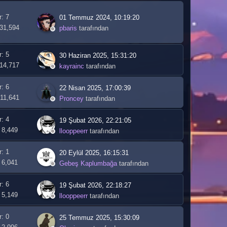
r: 7
01 Temmuz 2024, 10:19:20
 31,594
pbaris
tarafından
r: 5
30 Haziran 2025, 15:31:20
 14,717
kayrainc
tarafından
r: 6
22 Nisan 2025, 17:00:39
 11,641
Proncey
tarafından
r: 4
19 Şubat 2026, 22:21:05
 8,449
llooppeerr
tarafından
r: 1
20 Eylül 2025, 16:15:31
 6,041
Gebeş Kaplumbağa
tarafından
r: 6
19 Şubat 2026, 22:18:27
 5,149
llooppeerr
tarafından
r: 0
25 Temmuz 2025, 15:30:09