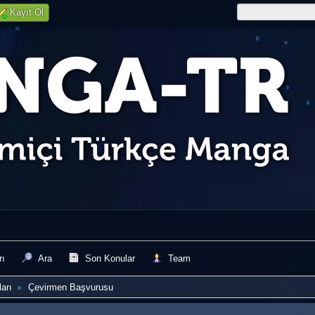
Kayıt Ol
rı
Ara
Son Konular
Team
arı
Çevirmen Başvurusu
►