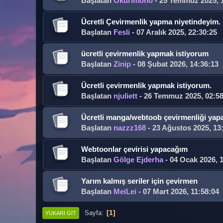
Başlatan
Okurimono
- 25 Temmuz 2025, 
Ücretli Çevirmenlik yapma niyetindeyim.
Başlatan
Fesli
- 07 Aralık 2025, 22:30:25
ücretli çevirmenlik yapmak istiyorum
Başlatan
Zinip
- 08 Şubat 2026, 14:36:13
Ücretli çevirmenlik yapmak istiyorum.
Başlatan
njuliett
- 26 Temmuz 2025, 02:58
Ücretli manga/webtoob çevirmenliği yapa
Başlatan
nazzz168
- 23 Ağustos 2025, 13
Webtoonlar çevirisi yapacağım
Başlatan
Gölge Ejderha
- 04 Ocak 2026, 
Yarım kalmış seriler için çevirmen
Başlatan
MeiLei
- 07 Mart 2026, 11:58:04
1
Sayfa
YUKARI GIT