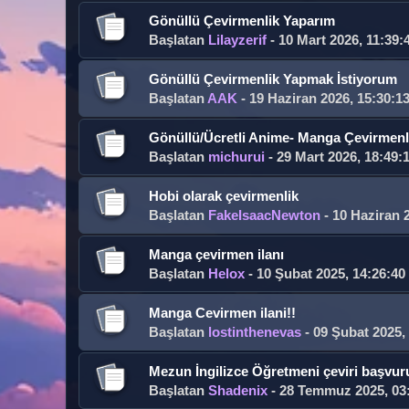
Gönüllü Çevirmenlik Yaparım
Başlatan
Lilayzerif
- 10 Mart 2026, 11:39:
Gönüllü Çevirmenlik Yapmak İstiyorum
Başlatan
AAK
- 19 Haziran 2026, 15:30:1
Gönüllü/Ücretli Anime- Manga Çevirmenli
Başlatan
michurui
- 29 Mart 2026, 18:49:
Hobi olarak çevirmenlik
Başlatan
FakeIsaacNewton
- 10 Haziran 
Manga çevirmen ilanı
Başlatan
Helox
- 10 Şubat 2025, 14:26:40
Manga Cevirmen ilani!!
Başlatan
lostinthenevas
- 09 Şubat 2025,
Mezun İngilizce Öğretmeni çeviri başvu
Başlatan
Shadenix
- 28 Temmuz 2025, 03