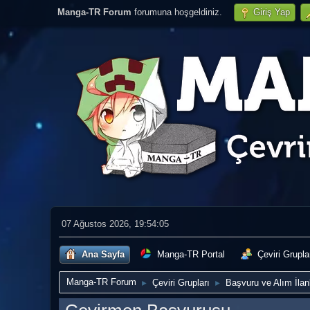
Manga-TR Forum
forumuna hoşgeldiniz.
Giriş Yap
07 Ağustos 2026, 19:54:05
Ana Sayfa
Manga-TR Portal
Çeviri Grupla
Manga-TR Forum
Çeviri Grupları
Başvuru ve Alım İlanl
►
►