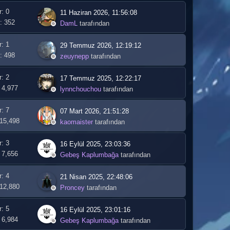
r: 0
11 Haziran 2026, 11:56:08
: 352
DamL
tarafından
r: 1
29 Temmuz 2026, 12:19:12
: 498
zeuynepp
tarafından
r: 2
17 Temmuz 2025, 12:22:17
 4,977
lynnchouchou
tarafından
r: 7
07 Mart 2026, 21:51:28
 15,498
kaomaister
tarafından
r: 3
16 Eylül 2025, 23:03:36
 7,656
Gebeş Kaplumbağa
tarafından
r: 4
21 Nisan 2025, 22:48:06
 12,880
Proncey
tarafından
r: 5
16 Eylül 2025, 23:01:16
 6,984
Gebeş Kaplumbağa
tarafından