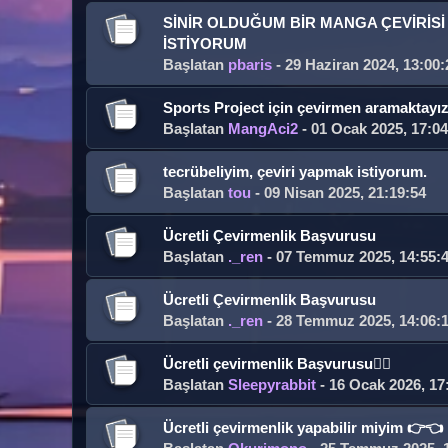
SİNİR OLDUĞUM BİR MANGA ÇEVİRİSİ 
İSTİYORUM
Başlatan
pbaris
- 29 Haziran 2024, 13:00:
Sports Project için çevirmen aramaktayı
Başlatan
MangAci2
- 01 Ocak 2025, 17:04
tecrübeliyim, çeviri yapmak istiyorum.
Başlatan
tou
- 09 Nisan 2025, 21:19:54
Ücretli Çevirmenlik Başvurusu
Başlatan
._ren
- 07 Temmuz 2025, 14:55:
Ücretli Çevirmenlik Başvurusu
Başlatan
._ren
- 28 Temmuz 2025, 14:06:
Ücretli çevirmenlik Başvurusu🧘‍♀️
Başlatan
Sleepyrabbit
- 16 Ocak 2026, 17
Ücretli çevirmenlik yapabilir miyim 👉👈