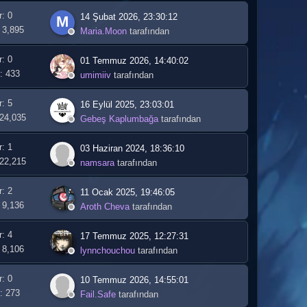
r: 0
14 Şubat 2026, 23:30:12
M
 3,895
Maria.Moon
tarafından
r: 0
01 Temmuz 2026, 14:40:02
: 433
umimiiv
tarafından
r: 5
16 Eylül 2025, 23:03:01
 24,035
Gebeş Kaplumbağa
tarafından
r: 1
03 Haziran 2024, 18:36:10
 22,215
namsara
tarafından
r: 2
11 Ocak 2025, 19:46:05
 9,136
Aroth Cheva
tarafından
r: 4
17 Temmuz 2025, 12:27:31
 8,106
lynnchouchou
tarafından
r: 0
10 Temmuz 2026, 14:55:01
: 273
Fail.Safe
tarafından