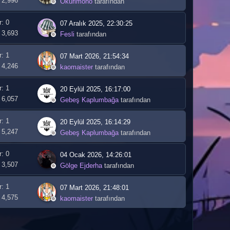
 2,996
Okurimono
tarafından
r: 0
07 Aralık 2025, 22:30:25
 3,693
Fesli
tarafından
r: 1
07 Mart 2026, 21:54:34
 4,246
kaomaister
tarafından
r: 1
20 Eylül 2025, 16:17:00
 6,057
Gebeş Kaplumbağa
tarafından
r: 1
20 Eylül 2025, 16:14:29
 5,247
Gebeş Kaplumbağa
tarafından
r: 0
04 Ocak 2026, 14:26:01
 3,507
Gölge Ejderha
tarafından
r: 1
07 Mart 2026, 21:48:01
 4,575
kaomaister
tarafından