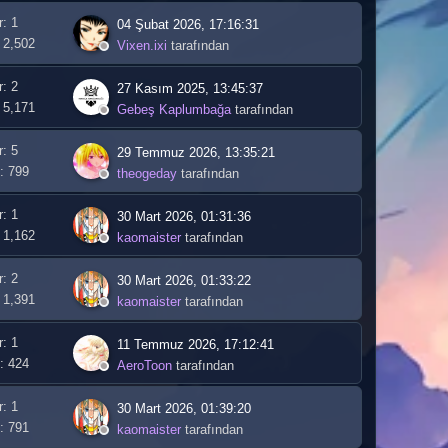
r: 1
04 Şubat 2026, 17:16:31
 2,502
Vixen.ixi
tarafından
r: 2
27 Kasım 2025, 13:45:37
 5,171
Gebeş Kaplumbağa
tarafından
r: 5
29 Temmuz 2026, 13:35:21
: 799
theogeday
tarafından
r: 1
30 Mart 2026, 01:31:36
 1,162
kaomaister
tarafından
r: 2
30 Mart 2026, 01:33:22
 1,391
kaomaister
tarafından
r: 1
11 Temmuz 2026, 17:12:41
: 424
AeroToon
tarafından
r: 1
30 Mart 2026, 01:39:20
: 791
kaomaister
tarafından