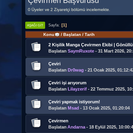
Çevirmen Başvurusu
0 Üyeler ve 2 Ziyaretçi bölümü incelemekte.
1
Sayfa
AŞAĞI GIT
Konu
/
Başlatan
/
Tarih
2 Kişilik Manga Çevirmen Ekibi | Gönüllü 
Başlatan
SaymRuxote
- 31 Mart 2026, 20
Çeviri
Başlatan
Dr0wag
- 21 Ocak 2025, 01:12:4
Çeviri işi arıyorum
Başlatan
Lilayzerif
- 22 Temmuz 2025, 10
Çeviri yapmak istiyorum!
Başlatan
Msad
- 13 Ocak 2025, 01:20:04
Çevirmen
Başlatan
Andarna
- 18 Eylül 2025, 10:00: