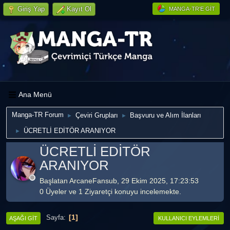
Giriş Yap
Kayıt Ol
MANGA-TR'E GIT
Ana Menü
Manga-TR Forum
Çeviri Grupları
Başvuru ve Alım İlanları
►
►
ÜCRETLİ EDİTÖR ARANIYOR
►
ÜCRETLİ EDİTÖR
ARANIYOR
Başlatan ArcaneFansub, 29 Ekim 2025, 17:23:53
0 Üyeler ve 1 Ziyaretçi konuyu incelemekte.
1
Sayfa
AŞAĞI GIT
KULLANICI EYLEMLERI