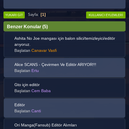
1
Sayfa
YUKARI GIT
KULLANICI EYLEMLERI
Benzer Konular (5)
Ashita No Joe mangası için balon silici/temizleyici/editör
arıyoruz.
Başlatan
Canavar Vasfi
Alice SCANS - Çevirmen Ve Editör ARIYOR!!!
Başlatan
Ertu
Gto için editör
Başlatan
Cem Baba
Editör
Başlatan
Canti
Ori Manga(Fansub) Editör Alımları