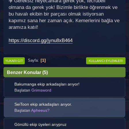
✈️ Gereksiz heyecanlara gerek yok, tecrübeli
olmana da gerek yok! Bizimle birlikte öğrenmek ve
bu havalı ekibin bir parçası olmak istiyorsan
kapımız sana her zaman açık. Kemerlerini bağla ve
aramıza katıl!
https://discord.gg/jynu8xB464
1
Sayfa
YUKARI GIT
KULLANICI EYLEMLERI
Benzer Konular (5)
Bakumanga ekip arkadaşları arıyor!
Başlatan
Grimsword
SeiToon ekip arkadaşları arıyor.
Başlatan
Apheeus?
Gönüllü ekip üyeleri arıypruz