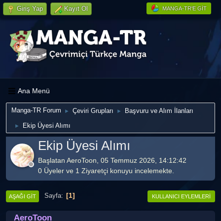
Giriş Yap
Kayıt Ol
MANGA-TR'E GIT
Ana Menü
Manga-TR Forum
Çeviri Grupları
Başvuru ve Alım İlanları
►
►
Ekip Üyesi Alımı
►
Ekip Üyesi Alımı
Başlatan AeroToon, 05 Temmuz 2026, 14:12:42
0 Üyeler ve 1 Ziyaretçi konuyu incelemekte.
1
Sayfa
AŞAĞI GIT
KULLANICI EYLEMLERI
AeroToon