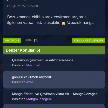
12 Eylül 2025, 10:24:00
Bozukmanga ekibi olarak çevirmen arıyoruz,
ilgilenen varsa inst. ulaşabilir.
@bozukmanga
1
Sayfa
YUKARI GIT
KULLANICI EYLEMLERI
Benzer Konular (5)
Qesfansub çevirmen ve editör aramakta
Başlatan
Myz_had
gönüllü çevirmen arıyoruz!!
Başlatan
azae
Manga Editörü ve Çevirmeni Alımı Hk. - MangaGezegeni
Başlatan
MangaGezegeni