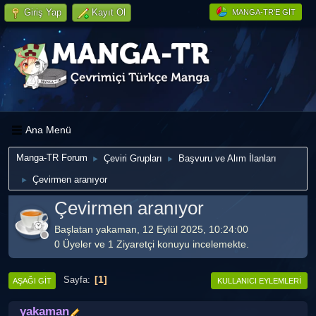
Giriş Yap
Kayıt Ol
MANGA-TR'E GIT
Ana Menü
Manga-TR Forum
Çeviri Grupları
Başvuru ve Alım İlanları
►
►
Çevirmen aranıyor
►
Çevirmen aranıyor
Başlatan yakaman, 12 Eylül 2025, 10:24:00
0 Üyeler ve 1 Ziyaretçi konuyu incelemekte.
1
Sayfa
AŞAĞI GIT
KULLANICI EYLEMLERI
yakaman