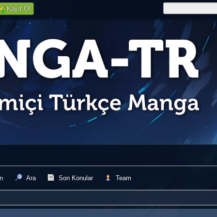
Kayıt Ol
rı
Ara
Son Konular
Team