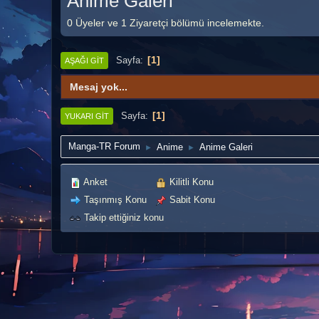
Anime Galeri
0 Üyeler ve 1 Ziyaretçi bölümü incelemekte.
1
Sayfa
AŞAĞI GIT
Mesaj yok...
1
Sayfa
YUKARI GIT
Manga-TR Forum
Anime
Anime Galeri
►
►
Anket
Kilitli Konu
Taşınmış Konu
Sabit Konu
Takip ettiğiniz konu