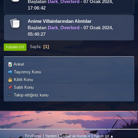
Başlatan
Dark_Overlord
- 07 Ocak 2024,
17:06:42
Anime Villainlarından Alıntılar
Başlatan
Dark_Overlord
- 07 Ocak 2024,
05:40:27
1
Sayfa
YUKARI GIT
Anket
Taşınmış Konu
Kilitli Konu
Sabit Konu
Takip ettiğiniz konu
|
|
|
TinyPortal
Yardım
Şartlar ve Kurallar
Yukarı git ▲