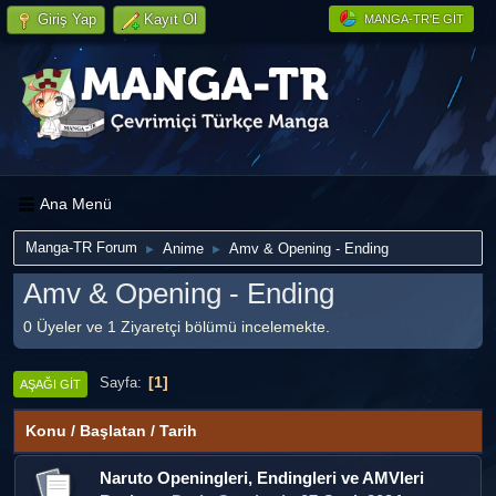
Giriş Yap
Kayıt Ol
MANGA-TR'E GIT
Ana Menü
Manga-TR Forum
Anime
Amv & Opening - Ending
►
►
Amv & Opening - Ending
0 Üyeler ve 1 Ziyaretçi bölümü incelemekte.
1
Sayfa
AŞAĞI GIT
Konu
/
Başlatan
/
Tarih
Naruto Openingleri, Endingleri ve AMVleri