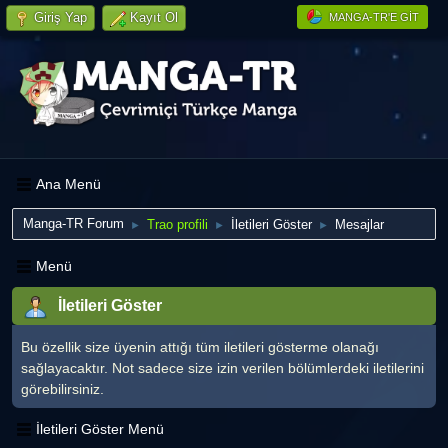
Giriş Yap
Kayıt Ol
MANGA-TR'E GIT
Ana Menü
Manga-TR Forum
Trao profili
İletileri Göster
Mesajlar
►
►
►
Menü
İletileri Göster
Bu özellik size üyenin attığı tüm iletileri gösterme olanağı
sağlayacaktır. Not sadece size izin verilen bölümlerdeki iletilerini
görebilirsiniz.
İletileri Göster Menü