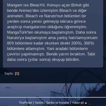
Mangam ise Bleach'ti. Konuyu açan Birket gibi
bende Animez'den izlemiştim Bleach ve diğer
animeleri. Bleach ve Naruto'nun bölümleri bir
yerden sonra yenisi gelmeyip tekrara girince
araştırıp mangalarının olduğunu öğrenmiştim.
MangaTürk'ten okumaya başlamıştım. Daha sonra
Naruto'ya başlamıştım ama yanlış hatırlamıyorsam
80'li bölümlere kadar okurken direkt 200'lü, 300'lü
bölümlere atlamıştım. Yani aradaki bölümlerin
çevirisi yapılmamıştı. Bende yarım bıraktım. Tabii
daha sonra (yıllar sonra) okuyup bitirdim.
1
Sayfa
|
|
|
TinyPortal
Yardım
Şartlar ve Kurallar
Yukarı git ▲