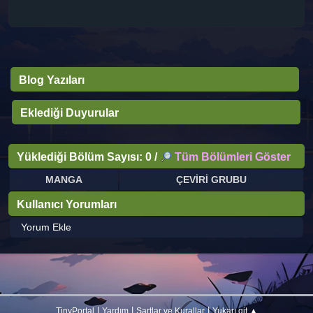
Blog Yazıları
Eklediği Duyurular
Yüklediği Bölüm Sayısı: 0 /
Tüm Bölümleri Göster
MANGA
ÇEVİRİ GRUBU
Kullanıcı Yorumları
Yorum Ekle
|
|
|
TinyPortal
Yardım
Şartlar ve Kurallar
Yukarı git ▲