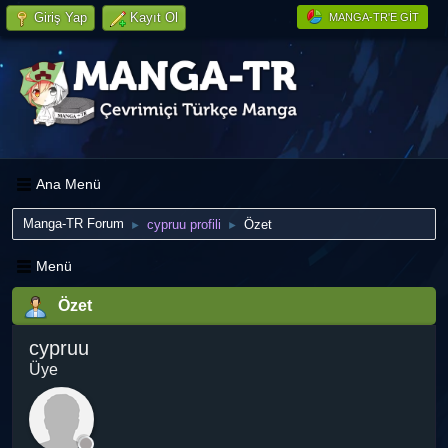
Giriş Yap
Kayıt Ol
MANGA-TR'E GIT
Ana Menü
Manga-TR Forum
cypruu profili
Özet
►
►
Menü
Özet
cypruu
Üye