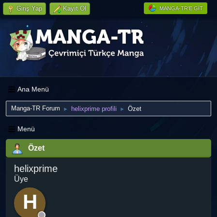
Giriş Yap
Kayıt Ol
MANGA-TR'E GIT
Ana Menü
Manga-TR Forum
helixprime profili
Özet
►
►
Menü
Özet
helixprime
Üye
H