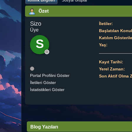
Kimlik Bilgileri
Sosyal Gruplar
Özet
Sizo
İletiler:
Üye
Başlatılan Konul
Katılım Gösteril
S
Yaş:
Kayıt Tarihi:
Yerel Zaman:
Portal Profilini Göster
Son Aktif Olma 
İletileri Göster
İstatistikleri Göster
Blog Yazıları