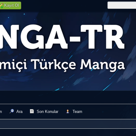
Kayıt Ol
rı
Ara
Son Konular
Team