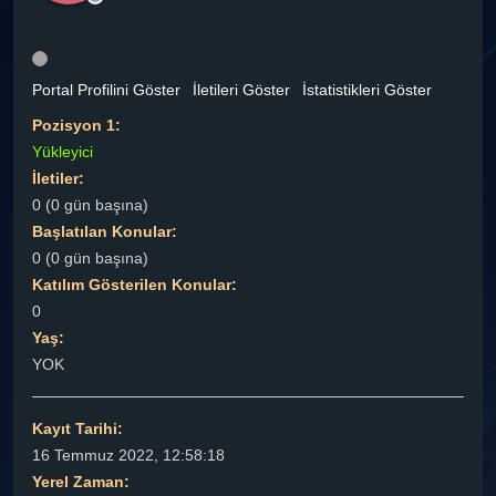
Portal Profilini Göster
İletileri Göster
İstatistikleri Göster
Pozisyon 1:
Yükleyici
İletiler:
0 (0 gün başına)
Başlatılan Konular:
0 (0 gün başına)
Katılım Gösterilen Konular:
0
Yaş:
YOK
Kayıt Tarihi:
16 Temmuz 2022, 12:58:18
Yerel Zaman: