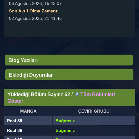
06 Ağustos 2026, 15:43:07
Son Aktif Olma Zamanı:
02 Ağustos 2026, 21:41:45
Blog Yazıları
Eklediği Duyurular
Yüklediği Bölüm Sayısı: 62 /
Tüm Bölümleri
Göster
MANGA
ÇEVİRİ GRUBU
Real 89
Bağımsız
Real 88
Bağımsız