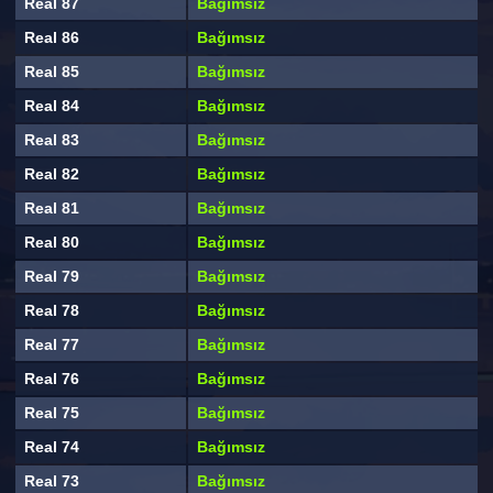
Real 87
Bağımsız
Real 86
Bağımsız
Real 85
Bağımsız
Real 84
Bağımsız
Real 83
Bağımsız
Real 82
Bağımsız
Real 81
Bağımsız
Real 80
Bağımsız
Real 79
Bağımsız
Real 78
Bağımsız
Real 77
Bağımsız
Real 76
Bağımsız
Real 75
Bağımsız
Real 74
Bağımsız
Real 73
Bağımsız