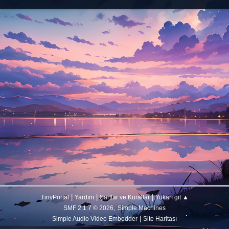
|
|
|
TinyPortal
Yardım
Şartlar ve Kurallar
Yukarı git ▲
,
SMF 2.1.7 © 2026
Simple Machines
|
Simple Audio Video Embedder
Site Haritası