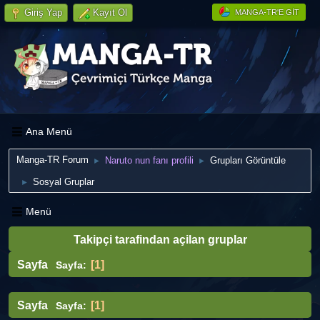
Giriş Yap
Kayıt Ol
MANGA-TR'E GIT
Ana Menü
Manga-TR Forum
Naruto nun fanı profili
Grupları Görüntüle
►
►
Sosyal Gruplar
►
Menü
Takipçi tarafindan açilan gruplar
Sayfa
1
Sayfa
Sayfa
1
Sayfa