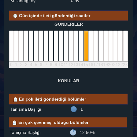
Kullandığı oy
0 oy
Gün içinde ileti gönderdiği saatler
GÖNDERİLER
0
1
2
3
4
5
6
7
8
9
10
11
12
13
14
15
16
17
18
19
20
21
22
23
KONULAR
En çok ileti gönderdiği bölümler
Tanışma Başlığı
1
En çok çevrimiçi olduğu bölümler
Tanışma Başlığı
12.50%