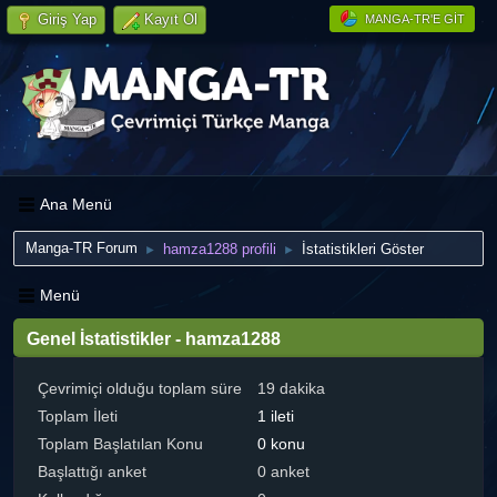
Giriş Yap
Kayıt Ol
MANGA-TR'E GIT
Ana Menü
Manga-TR Forum
hamza1288 profili
İstatistikleri Göster
►
►
Menü
Genel İstatistikler - hamza1288
Çevrimiçi olduğu toplam süre
19 dakika
Toplam İleti
1 ileti
Toplam Başlatılan Konu
0 konu
Başlattığı anket
0 anket