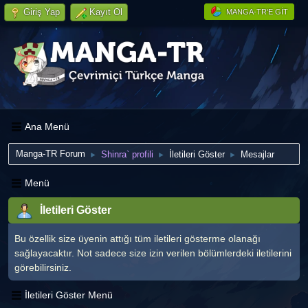
Giriş Yap
Kayıt Ol
MANGA-TR'E GIT
Ana Menü
Manga-TR Forum
Shinra` profili
İletileri Göster
Mesajlar
►
►
►
Menü
İletileri Göster
Bu özellik size üyenin attığı tüm iletileri gösterme olanağı
sağlayacaktır. Not sadece size izin verilen bölümlerdeki iletilerini
görebilirsiniz.
İletileri Göster Menü