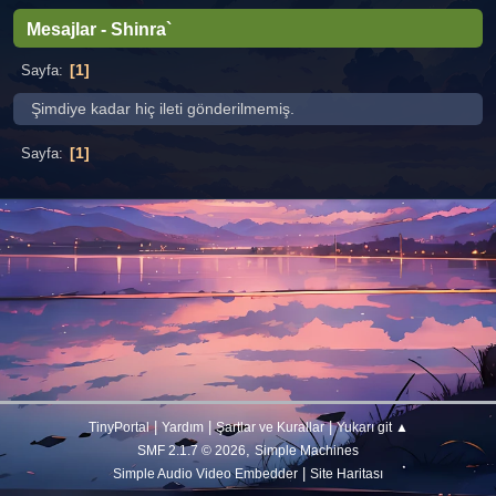
Mesajlar - Shinra`
1
Sayfa
Şimdiye kadar hiç ileti gönderilmemiş.
1
Sayfa
|
|
|
TinyPortal
Yardım
Şartlar ve Kurallar
Yukarı git ▲
,
SMF 2.1.7 © 2026
Simple Machines
|
Simple Audio Video Embedder
Site Haritası