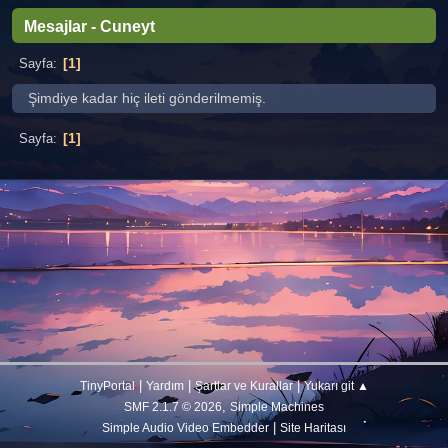
Mesajlar - Cuneyt
1
Sayfa
Şimdiye kadar hiç ileti gönderilmemiş.
1
Sayfa
|
|
|
TinyPortal
Yardım
Şartlar ve Kurallar
Yukarı git ▲
,
SMF 2.1.7 © 2026
Simple Machines
|
Simple Audio Video Embedder
Site Haritası