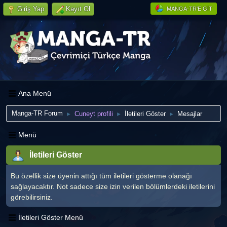
Giriş Yap
Kayıt Ol
MANGA-TR'E GIT
Ana Menü
Manga-TR Forum
Cuneyt profili
İletileri Göster
Mesajlar
►
►
►
Menü
İletileri Göster
Bu özellik size üyenin attığı tüm iletileri gösterme olanağı
sağlayacaktır. Not sadece size izin verilen bölümlerdeki iletilerini
görebilirsiniz.
İletileri Göster Menü