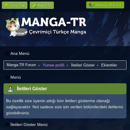
Giriş Yap
Kayıt Ol
MANGA-TR'E GIT
Ana Menü
Manga-TR Forum
Yumee profili
İletileri Göster
Eklentiler
►
►
►
Menü
İletileri Göster
Bu özellik size üyenin attığı tüm iletileri gösterme olanağı
sağlayacaktır. Not sadece size izin verilen bölümlerdeki iletilerini
görebilirsiniz.
İletileri Göster Menü