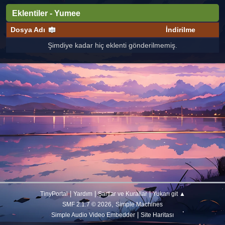
Eklentiler - Yumee
Dosya Adı
İndirilme
Şimdiye kadar hiç eklenti gönderilmemiş.
|
|
|
TinyPortal
Yardım
Şartlar ve Kurallar
Yukarı git ▲
,
SMF 2.1.7 © 2026
Simple Machines
|
Simple Audio Video Embedder
Site Haritası