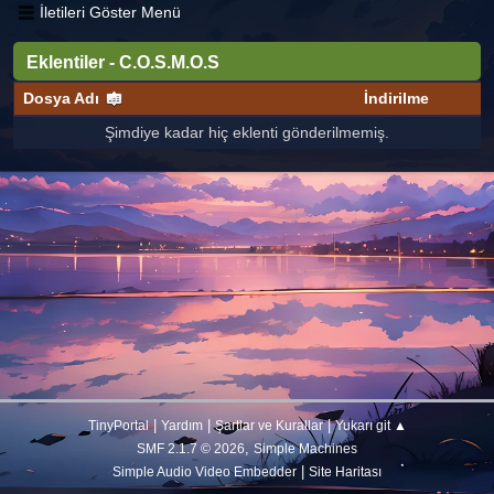
İletileri Göster Menü
Eklentiler - C.O.S.M.O.S
Dosya Adı
İndirilme
Şimdiye kadar hiç eklenti gönderilmemiş.
|
|
|
TinyPortal
Yardım
Şartlar ve Kurallar
Yukarı git ▲
,
SMF 2.1.7 © 2026
Simple Machines
|
Simple Audio Video Embedder
Site Haritası