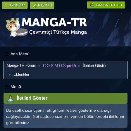
Giriş Yap
Kayıt Ol
MANGA-TR'E GIT
Ana Menü
Manga-TR Forum
C.O.S.M.O.S profili
İletileri Göster
►
►
Eklentiler
►
Menü
İletileri Göster
Bu özellik size üyenin attığı tüm iletileri gösterme olanağı
sağlayacaktır. Not sadece size izin verilen bölümlerdeki iletilerini
görebilirsiniz.