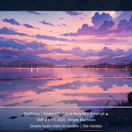
|
|
|
TinyPortal
Yardım
Şartlar ve Kurallar
Yukarı git ▲
,
SMF 2.1.7 © 2026
Simple Machines
|
Simple Audio Video Embedder
Site Haritası