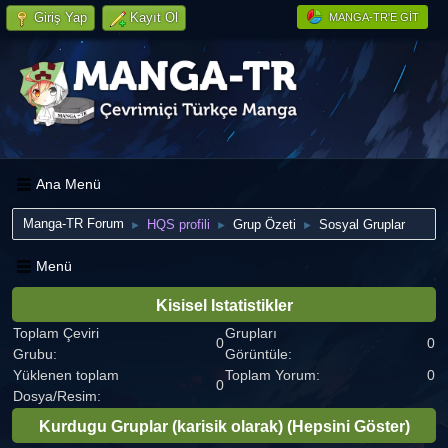
Giriş Yap
Kayıt Ol
MANGA-TR'E GIT
Ana Menü
Manga-TR Forum
HQS profili
Grup Özeti
Sosyal Gruplar
►
►
►
Menü
Kisisel Istatistikler
Toplam Çeviri
Grupları
0
0
Grubu:
Görüntüle:
Yüklenen toplam
Toplam Yorum:
0
0
Dosya/Resim:
Kurdugu Gruplar (karisik olarak)
(Hepsini Göster)