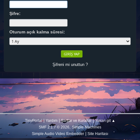
Şifre:
Oturum açık kalma süresi:
Şifreni mi unuttun ?
|
|
|
TinyPortal
Yardım
Şartlar ve Kurallar
Yukarı git ▲
,
SMF 2.1.7 © 2026
Simple Machines
|
Simple Audio Video Embedder
Site Haritası