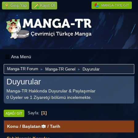
Giriş Yap
Kayıt Ol
MANGA-TR'E GIT
Ana Menü
Manga-TR Forum
Manga-TR Genel
Duyurular
►
►
Duyurular
Manga-TR Hakkında Duyurular & Paylaşımlar
0 Üyeler ve 1 Ziyaretçi bölümü incelemekte.
1
Sayfa
AŞAĞI GIT
Konu
/
Başlatan
/
Tarih