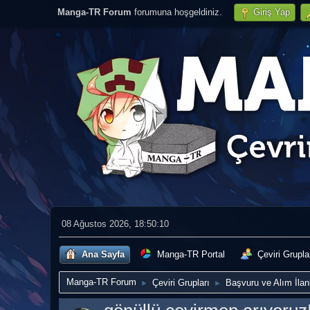
Manga-TR Forum
forumuna hoşgeldiniz.
Giriş Yap
08 Ağustos 2026, 18:50:10
Ana Sayfa
Manga-TR Portal
Çeviri Grupla
Manga-TR Forum
Çeviri Grupları
Başvuru ve Alım İlanl
►
►