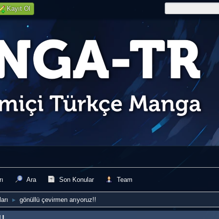
Kayıt Ol
rı
Ara
Son Konular
Team
arı
gönüllü çevirmen arıyoruz!!
►