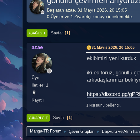
gönüllü çevirmen arıyoruz!
Başlatan azae, 31 Mayıs 2026, 20:15:05
0 Üyeler ve 1 Ziyaretçi konuyu incelemekte.
1
Sayfa
AŞAĞI GIT
azae
31 Mayıs 2026, 20:15:05
ekibimizi yeni kurduk
iki editörüz, gönüllü ç
Üye
arkadaşlarımızı bekliyor
İletiler: 1
https://discord.gg/g
Kayıtlı
1 kişi bunu beğendi.
1
Sayfa
YUKARI GIT
Manga-TR Forum
Çeviri Grupları
Başvuru ve Alım İlanl
►
►