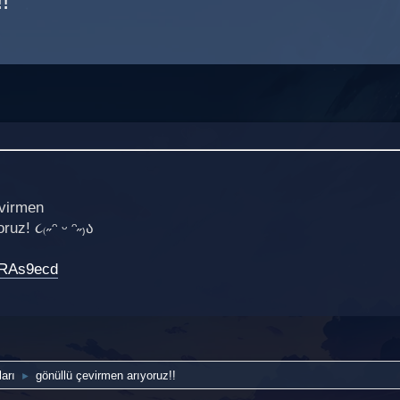
!
evirmen
uz! ૮₍˶ᵔ ᵕ ᵔ˶₎ა
PRRAs9ecd
arı
gönüllü çevirmen arıyoruz!!
►