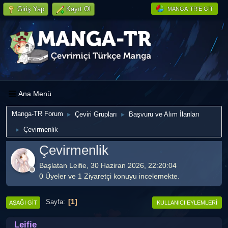
Giriş Yap
Kayıt Ol
MANGA-TR'E GIT
Ana Menü
Manga-TR Forum
Çeviri Grupları
Başvuru ve Alım İlanları
►
►
Çevirmenlik
►
Çevirmenlik
Başlatan Leifie, 30 Haziran 2026, 22:20:04
0 Üyeler ve 1 Ziyaretçi konuyu incelemekte.
1
Sayfa
AŞAĞI GIT
KULLANICI EYLEMLERI
Leifie